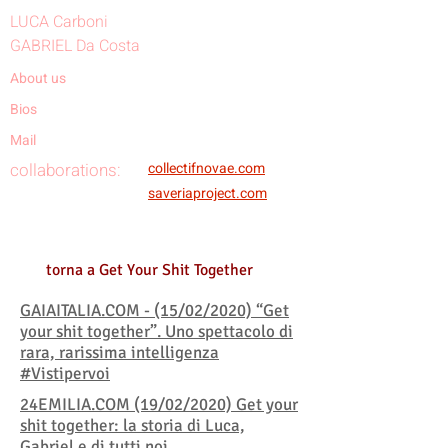
LUCA Carboni
GABRIEL Da Costa
About us
Bios
Mail
collaborations:
collectifnovae.com
saveriaproject.com
torna a Get Your Shit Together
GAIAITALIA.COM - (15/02/2020) “Get
your shit together”. Uno spettacolo di
rara, rarissima intelligenza
#Vistipervoi
24EMILIA.COM (19/02/2020) Get your
shit together: la storia di Luca,
Gabriel e di tutti noi