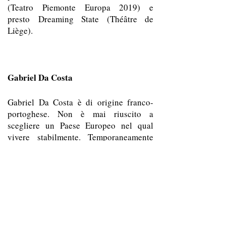
(Teatro Piemonte Europa 2019) e
presto Dreaming State (Théâtre de
Liège).
Gabriel Da Costa
Gabriel Da Costa è di origine franco-
portoghese. Non è mai riuscito a
scegliere un Paese Europeo nel qual
vivere stabilmente. Temporaneamente
risiede in Belgio, ha conseguito il suo
diploma presso l’Institut National
Supérieur des Arts du Spectacle et des
Techniques de Diffusion (INSAS) di
Bruxelles. Ha lavorato come attore, fra
gli altri, per registi come Falk Richter,
Emma Dante, Matthew Lenton,