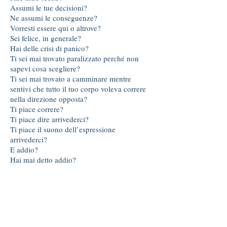
Assumi le tue decisioni?
Ne assumi le conseguenze?
Vorresti essere qui o altrove?
Sei felice, in generale?
Hai delle crisi di panico?
Ti sei mai trovato paralizzato perché non
sapevi cosa scegliere?
Ti sei mai trovato a camminare mentre
sentivi che tutto il tuo corpo voleva correre
nella direzione opposta?
Ti piace correre?
Ti piace dire arrivederci?
Ti piace il suono dell’espressione
arrivederci?
E addio?
Hai mai detto addio?
Abbiamo cercato di capire l’immobilità delle
persone che abbiamo incontrato, di farcene
carico, di incarnare le loro paure.
Questo ci ha portato a accumulare una
massa di immobilità che dovevamo sfogare: