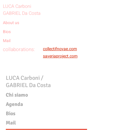
LUCA Carboni
GABRIEL Da Costa
About us
Bios
Mail
collaborations:
collectifnovae.com
saveriaproject.com
LUCA Carboni /
GABRIEL Da Costa
Chi siamo
Agenda
Bios
Mail